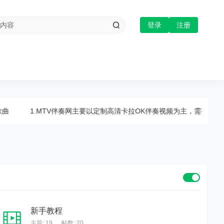
登录
注册
曲
1.MTV伴奏网主要以定制高清卡拉OK伴奏视频为主，需要修复定
新手教程
主题: 19
,
帖数: 20