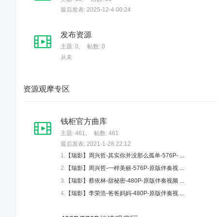
网
最后发表: 2025-12-4 00:24
-
高
发布资源
音
主题: 0
,
帖数: 0
从未
质
高
画
资源观摩专区
质
高
钱柜官方曲库
品
主题: 461
,
帖数: 461
质
最后发表: 2021-1-28 22:12
1.
【瑞影】周兴哲-其实你并没那么孤单-576P- ...
专
2.
【瑞影】周兴哲-一样美丽-576P-原版伴奏视 ...
注
3.
【瑞影】蔡依林-甜秘密-480P-原版伴奏视频 ...
高
4.
【瑞影】李荣浩-爸爸妈妈-480P-原版伴奏视 ...
品
质