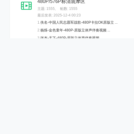
480P/576P标清观摩区
M
主题: 1555
,
帖数: 1555
T
最后发表: 2025-12-4 00:23
1.
佚名-中国人民志愿军战歌-480P卡拉OK原版立 ...
V
2.
杨烁-金色童年-480P-原版立体声伴奏视频 ...
伴
3.
张杰-天下-480P-原版立体声伴奏视频 ...
奏
4.
佚名-万泉河水清又清-480P-原版立体声伴奏 ...
视
频
免费分享观摩区
定
主题: 20
,
帖数: 20
制
最后发表: 2017-7-22 10:53
1.
佚名-战友之歌
2.
小虎队-红蜻蜓
3.
罗文-等着你回来
4.
刘亦菲-蝶恋
网址导航