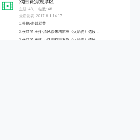
戏曲资源观摩区
主题: 48
,
帖数: 48
最后发表: 2017-8-1 14:17
1.
杜鹏-击鼓骂曹
2.
侯红琴 王萍-清风徐来增凉爽《火焰驹》选段 ...
3.
侯红琴 王萍-小鸟哀鸣声不断《火焰驹》选段 ...
4.
黄丽姬-回忆《罗汉钱》选段