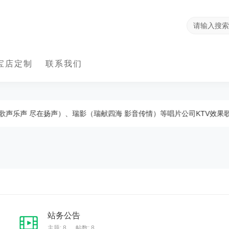
宝店定制
联系我们
声乐声 尽在扬声）、瑞影（瑞献四海 影音传情）等唱片公司KTV效果歌
站务公告
主题: 8
,
帖数: 8