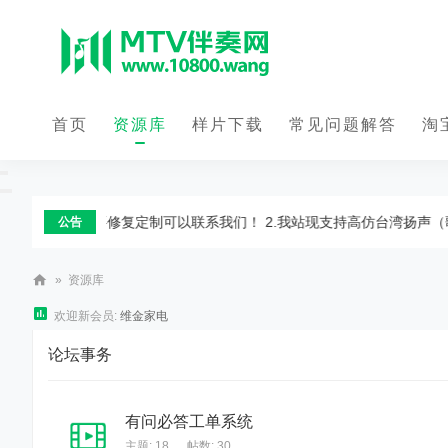
首页
资源库
样片下载
常见问题解答
淘
奏视频为主，需要修复定制可以联系我们！ 2.我站现支持高仿台湾扬声（歌
公告
»
资源库
M
欢迎新会员:
维金家电
T
论坛事务
V
伴
有问必答工单系统
奏
主题: 18
,
帖数: 30