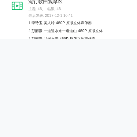
流行歌曲观摩区
主题: 46
,
帖数: 46
最后发表: 2017-12-1 10:41
1.
李玲玉-美人吟-480P-原版立体声伴奏 ...
2.
彭丽媛-一道道水来一道道山-480P-原版立体 ...
3.
彭丽媛-父老乡亲-480P-原版立体声伴奏 ...
4.
彭丽媛-我的祖国-480P-原版立体声伴奏 ...
其它修复资源
主题: 3
,
帖数: 3
最后发表: 2023-4-30 16:05
1.
【高清修复】蒋勤勤 庹宗华 朱茵 焦恩俊 陈 ...
2.
【高清修复】赵薇版还珠格格 第二部 1080P ...
3.
【高清修复】赵薇版还珠格格 第一部 1080P ...