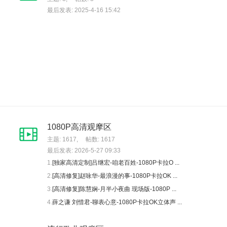
最后发表: 2025-4-16 15:42
1080P高清观摩区
主题: 1617
,
帖数: 1617
最后发表: 2026-5-27 09:33
1.
[独家高清定制]吕继宏-咱老百姓-1080P卡拉O ...
2.
[高清修复]赵咏华-最浪漫的事-1080P卡拉OK ...
3.
[高清修复]陈慧娴-月半小夜曲 现场版-1080P ...
4.
薛之谦 刘惜君-聊表心意-1080P卡拉OK立体声 ...